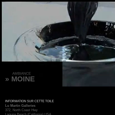
AMBIANCE
» MOINE
INFORMATION SUR CETTE TOILE
Lu Martin Galleries
372, North Coast Hwy
Laguna Beach (California) USA