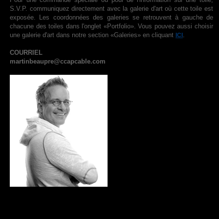
S.V.P. communiquez directement avec la galerie d'art où cette toile est
exposée. Les coordonnées des galeries se retrouvent à gauche de
chacune des toiles dans l'onglet «Portfolio». Vous pouvez aussi choisir
une galerie d'art dans notre section «Galeries» en cliquant
.
ICI
COURRIEL
martinbeaupre@ccapcable.com