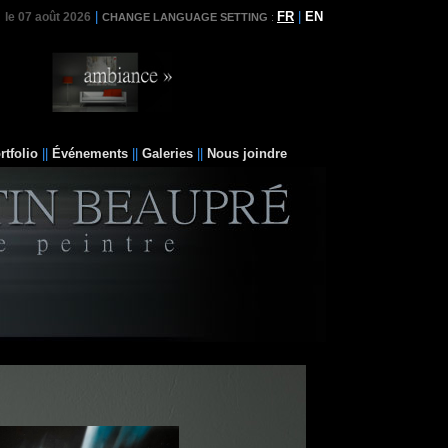
|
FR
|
EN
le 07 août 2026
CHANGE LANGUAGE SETTING
:
rtfolio
||
Événements
||
Galeries
||
Nous joindre