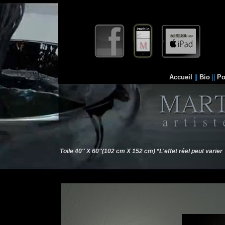
Accueil
||
Bio
||
Po
Toile 40'' X 60''(102 cm X 152 cm) *L'effet réel peut varier