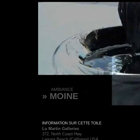
AMBIANCE
» MOINE
INFORMATION SUR CETTE TOILE
Lu Martin Galleries
372, North Coast Hwy
Laguna Beach (California) USA