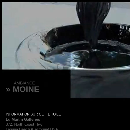
AMBIANCE
» MOINE
INFORMATION SUR CETTE TOILE
Lu Martin Galleries
372, North Coast Hwy
Laguna Beach (California) USA