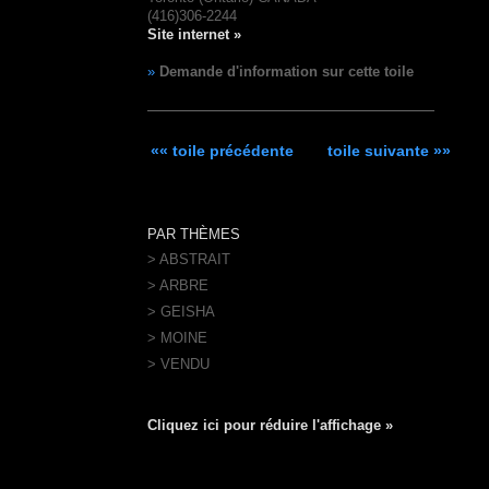
(416)306-2244
Site internet »
»
Demande d'information sur cette toile
«« toile précédente
toile suivante »»
PAR THÈMES
> ABSTRAIT
> ARBRE
> GEISHA
> MOINE
> VENDU
Cliquez ici pour réduire l'affichage »