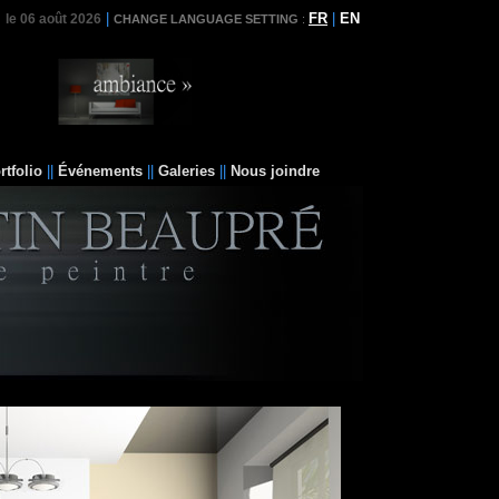
|
FR
|
EN
le 06 août 2026
CHANGE LANGUAGE SETTING
:
rtfolio
||
Événements
||
Galeries
||
Nous joindre