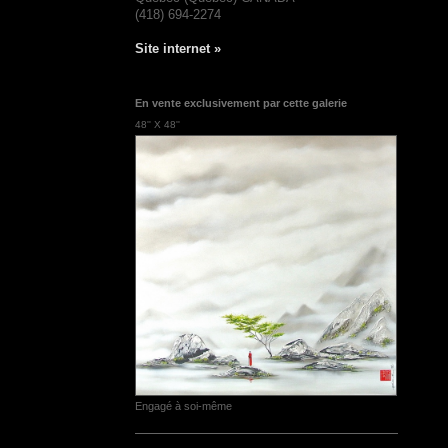
(418) 694-2274
Site internet »
En vente exclusivement par cette galerie
48'' X 48''
Engagé à soi-même