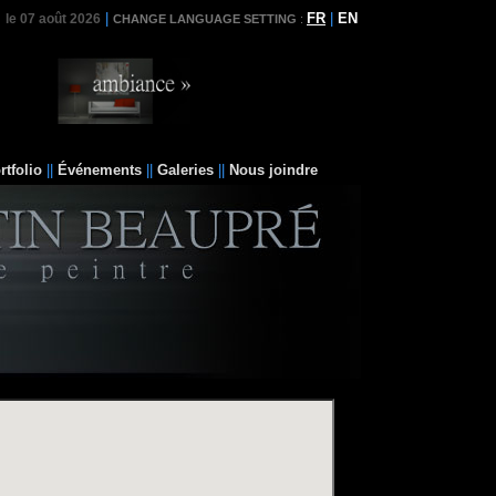
|
FR
|
EN
le 07 août 2026
CHANGE LANGUAGE SETTING
:
rtfolio
||
Événements
||
Galeries
||
Nous joindre