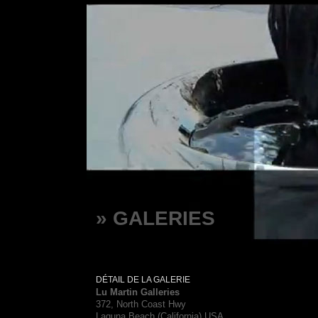
» GALERIES
DÉTAIL DE LA GALERIE
Lu Martin Galleries
372, North Coast Hwy
Laguna Beach (California) USA