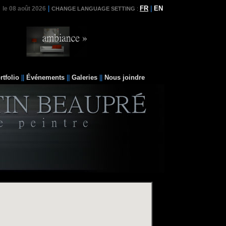
|
FR
|
EN
le 08 août 2026
CHANGE LANGUAGE SETTING
:
rtfolio
||
Événements
||
Galeries
||
Nous joindre