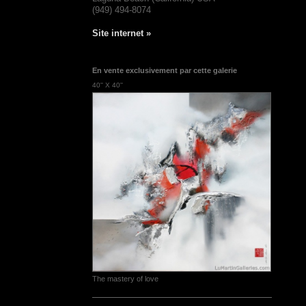
(949) 494-8074
Site internet »
En vente exclusivement par cette galerie
40'' X 40''
The mastery of love