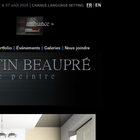
|
FR
|
EN
le 07 août 2026
CHANGE LANGUAGE SETTING
:
rtfolio
||
Événements
||
Galeries
||
Nous joindre