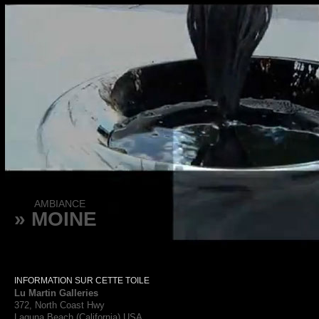
AMBIANCE
» MOINE
INFORMATION SUR CETTE TOILE
Lu Martin Galleries
372, North Coast Hwy
Laguna Beach (California) USA